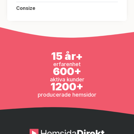
Consize
15 år+
erfarenhet
600+
aktiva kunder
1200+
producerade hemsidor